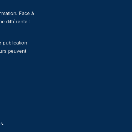
ormation. Face à
 différente :
e publication
teurs peuvent
s.