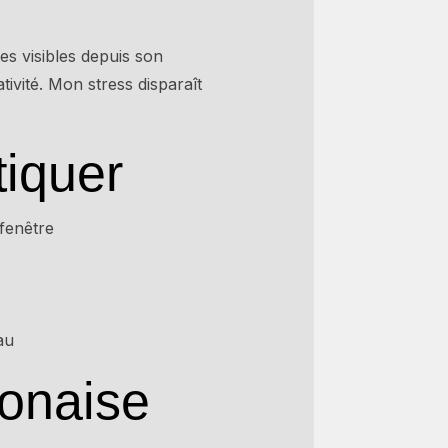
es visibles depuis son
ivité. Mon stress disparaît
tiquer
 fenêtre
au
ponaise