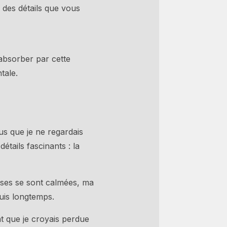
r des détails que vous
absorber par cette
tale.
us que je ne regardais
étails fascinants : la
uses se sont calmées, ma
puis longtemps.
t que je croyais perdue