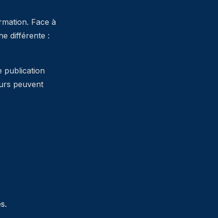
ormation. Face à
 différente :
e publication
teurs peuvent
s.