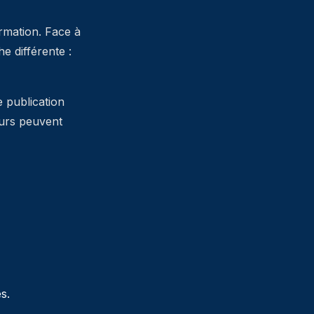
ormation. Face à
 différente :
e publication
teurs peuvent
s.