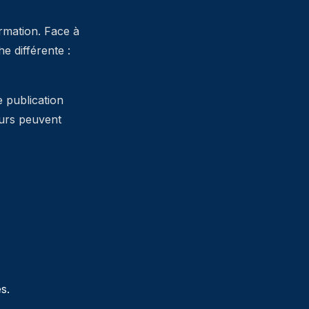
ormation. Face à
 différente :
e publication
teurs peuvent
s.