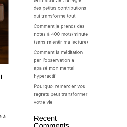
sens à sa vie : la règle
des petites contributions
qui transforme tout
Comment je prends des
notes à 400 mots/minute
(sans ralentir ma lecture)
Comment la méditation
par l’observation a
apaisé mon mental
i
hyperactif
Pourquoi remercier vos
regrets peut transformer
votre vie
e à
Recent
Comments