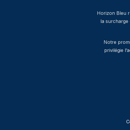
Horizon Bleu ré
la surcharge
Notre promes
privilégie l
C