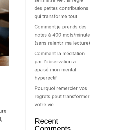
sens à sa vie : la règle
des petites contributions
qui transforme tout
Comment je prends des
notes à 400 mots/minute
(sans ralentir ma lecture)
Comment la méditation
par l’observation a
apaisé mon mental
hyperactif
Pourquoi remercier vos
regrets peut transformer
votre vie
ture
M,
Recent
Comments