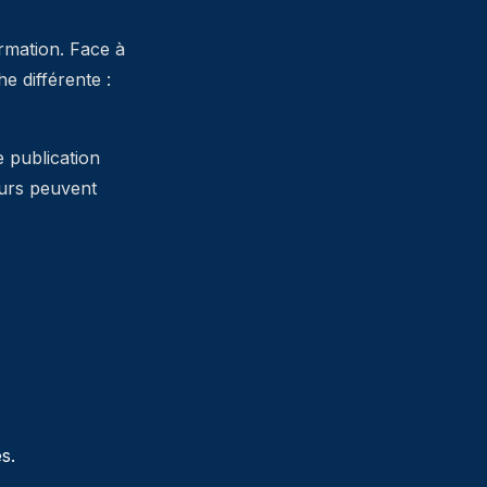
ormation. Face à
 différente :
e publication
teurs peuvent
s.