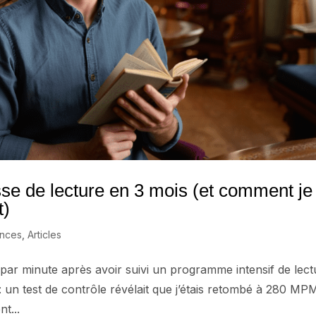
sse de lecture en 3 mois (et comment je
t)
ences
,
Articles
ots par minute après avoir suivi un programme intensif de lec
 : un test de contrôle révélait que j’étais retombé à 280 MP
t...