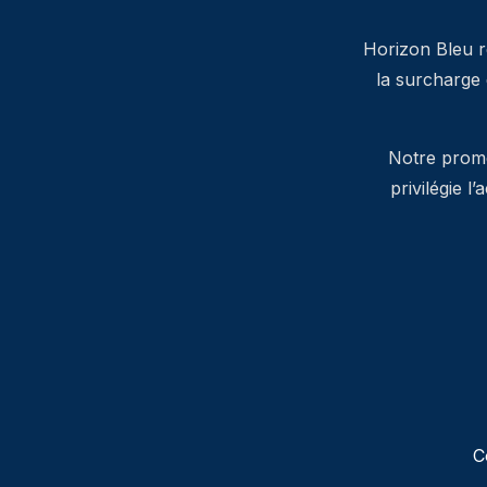
Horizon Bleu ré
la surcharge
Notre promes
privilégie l
C