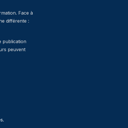
ormation. Face à
 différente :
e publication
teurs peuvent
s.