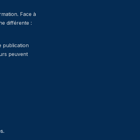
ormation. Face à
 différente :
e publication
teurs peuvent
s.