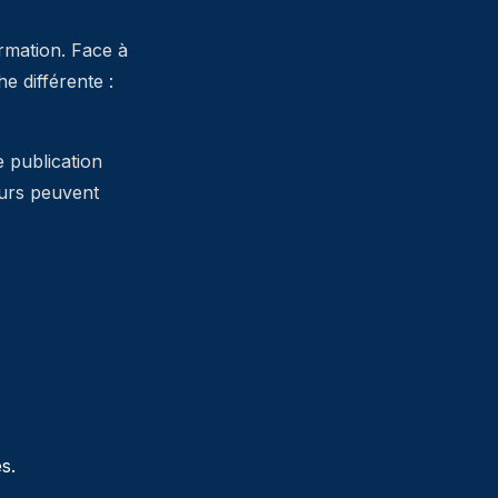
ormation. Face à
 différente :
e publication
teurs peuvent
s.