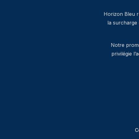
Horizon Bleu ré
la surcharge
Notre promes
privilégie l
C