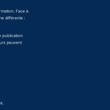
ormation. Face à
 différente :
e publication
teurs peuvent
s.