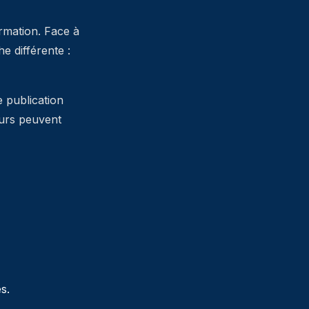
ormation. Face à
 différente :
e publication
teurs peuvent
s.