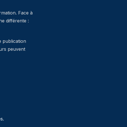
ormation. Face à
 différente :
e publication
teurs peuvent
s.