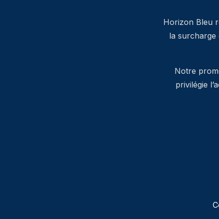
Horizon Bleu ré
la surcharge
Notre promes
privilégie l
C