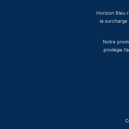
Horizon Bleu ré
la surcharge
Notre promes
privilégie l
C