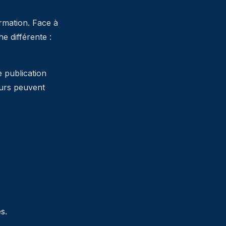
ormation. Face à
 différente :
e publication
teurs peuvent
s.