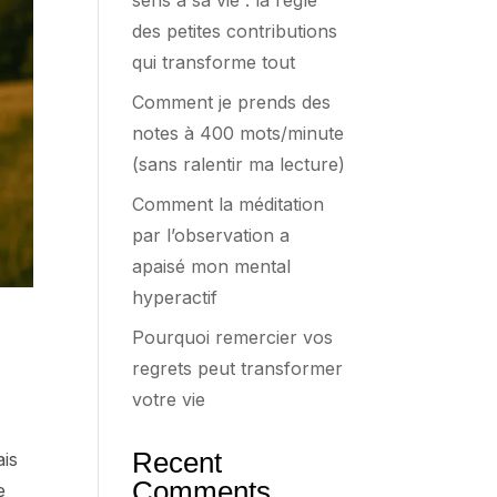
sens à sa vie : la règle
des petites contributions
qui transforme tout
Comment je prends des
notes à 400 mots/minute
(sans ralentir ma lecture)
Comment la méditation
par l’observation a
apaisé mon mental
hyperactif
Pourquoi remercier vos
regrets peut transformer
votre vie
Recent
ais
Comments
e