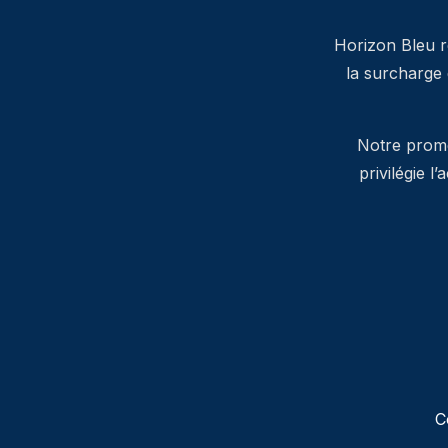
Horizon Bleu ré
la surcharge
Notre promes
privilégie l
C