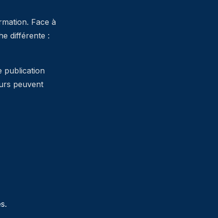
ormation. Face à
 différente :
e publication
teurs peuvent
s.