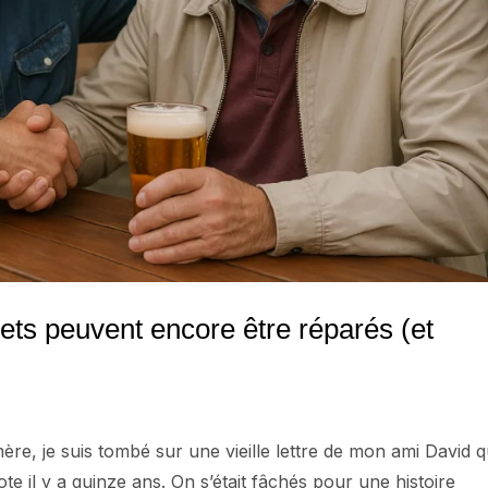
ets peuvent encore être réparés (et
mère, je suis tombé sur une vieille lettre de mon ami David 
ote il y a quinze ans. On s’était fâchés pour une histoire