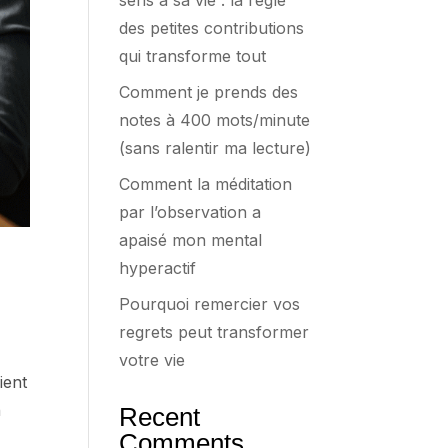
sens à sa vie : la règle
des petites contributions
qui transforme tout
Comment je prends des
notes à 400 mots/minute
(sans ralentir ma lecture)
Comment la méditation
par l’observation a
apaisé mon mental
hyperactif
Pourquoi remercier vos
regrets peut transformer
votre vie
ient
n
Recent
Comments