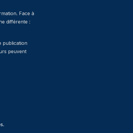
ormation. Face à
 différente :
e publication
teurs peuvent
s.