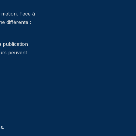
ormation. Face à
 différente :
e publication
teurs peuvent
s.