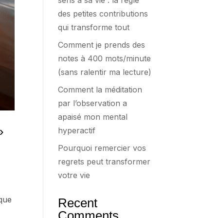
sens à sa vie : la règle
des petites contributions
qui transforme tout
Comment je prends des
notes à 400 mots/minute
(sans ralentir ma lecture)
Comment la méditation
par l’observation a
apaisé mon mental
»
hyperactif
Pourquoi remercier vos
regrets peut transformer
votre vie
sque
Recent
Comments