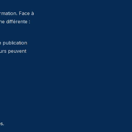
ormation. Face à
 différente :
e publication
teurs peuvent
s.