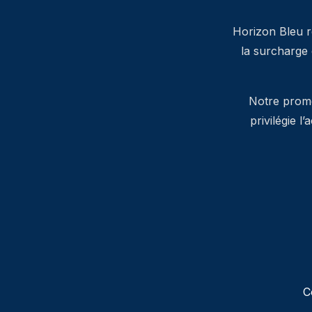
Horizon Bleu ré
la surcharge
Notre promes
privilégie l
C