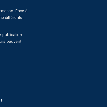
ormation. Face à
 différente :
e publication
teurs peuvent
s.