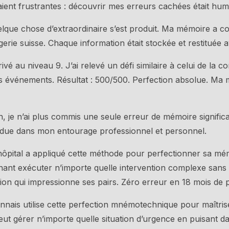
ent frustrantes : découvrir mes erreurs cachées était humil
elque chose d’extraordinaire s’est produit. Ma mémoire a
erie suisse. Chaque information était stockée et restituée a
ivé au niveau 9. J’ai relevé un défi similaire à celui de la
rs événements. Résultat : 500/500. Perfection absolue. Ma
, je n’ai plus commis une seule erreur de mémoire significa
pandue dans mon entourage professionnel et personnel.
ôpital a appliqué cette méthode pour perfectionner sa mé
nant exécuter n’importe quelle intervention complexe sans
ion qui impressionne ses pairs. Zéro erreur en 18 mois de p
connais utilise cette perfection mnémotechnique pour maîtri
peut gérer n’importe quelle situation d’urgence en puisant