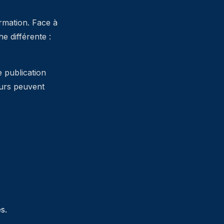
ormation. Face à
 différente :
e publication
teurs peuvent
s.