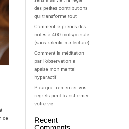
sens à sa vie : la règle
des petites contributions
qui transforme tout
Comment je prends des
notes à 400 mots/minute
(sans ralentir ma lecture)
Comment la méditation
par l’observation a
apaisé mon mental
hyperactif
Pourquoi remercier vos
regrets peut transformer
votre vie
nt
n de
Recent
Comments