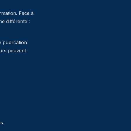
ormation. Face à
 différente :
e publication
teurs peuvent
s.