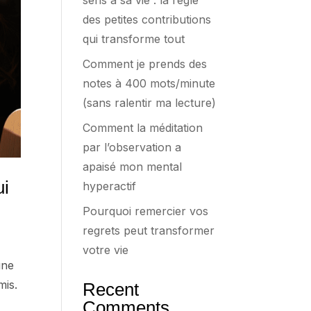
sens à sa vie : la règle
des petites contributions
qui transforme tout
Comment je prends des
notes à 400 mots/minute
(sans ralentir ma lecture)
Comment la méditation
par l’observation a
apaisé mon mental
ui
hyperactif
Pourquoi remercier vos
regrets peut transformer
votre vie
une
mis.
Recent
Comments