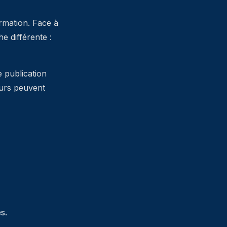
ormation. Face à
 différente :
e publication
teurs peuvent
s.