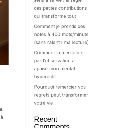
sens à sa vie : la règle
des petites contributions
qui transforme tout
Comment je prends des
notes à 400 mots/minute
(sans ralentir ma lecture)
Comment la méditation
par l’observation a
apaisé mon mental
hyperactif
Pourquoi remercier vos
regrets peut transformer
votre vie
é.
 à
Recent
Comments