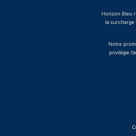
Horizon Bleu ré
la surcharge
Notre promes
privilégie l
C