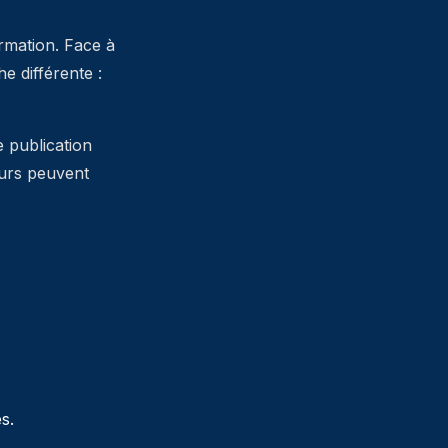
ormation. Face à
 différente :
e publication
teurs peuvent
s.