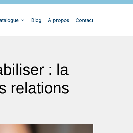
atalogue
Blog
A propos
Contact
liser : la
 relations