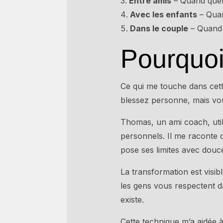
Entre amis
– Quand quel
Avec les enfants
– Quan
Dans le couple
– Quand 
Pourquoi
Ce qui me touche dans cett
blessez personne, mais vo
Thomas, un ami coach, util
personnels. Il me raconte q
pose ses limites avec douce
La transformation est visib
les gens vous respectent d
existe.
Cette technique m’a aidée 