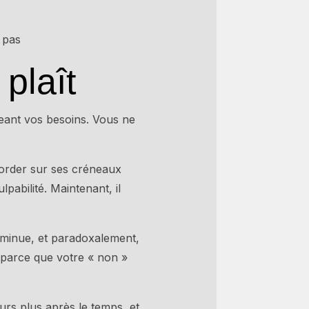
 pas
plaît
geant vos besoins. Vous ne
border sur ses créneaux
pabilité. Maintenant, il
 diminue, et paradoxalement,
 parce que votre « non »
urs plus après le temps, et