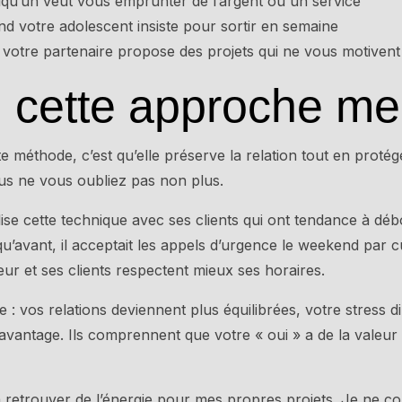
qu’un veut vous emprunter de l’argent ou un service
d votre adolescent insiste pour sortir en semaine
votre partenaire propose des projets qui ne vous motivent
 cette approche me 
e méthode, c’est qu’elle préserve la relation tout en proté
us ne vous oubliez pas non plus.
ise cette technique avec ses clients qui ont tendance à dé
u’avant, il acceptait les appels d’urgence le weekend par cul
ur et ses clients respectent mieux ses horaires.
le : vos relations deviennent plus équilibrées, votre stress
avantage. Ils comprennent que votre « oui » a de la valeur
à retrouver de l’énergie pour mes propres projets. Je ne co