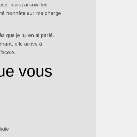
e, mais j’ai suivi les
 été honnête sur ma charge
s que je lui en ai parlé.
nant, elle arrive à
’école.
que vous
iale