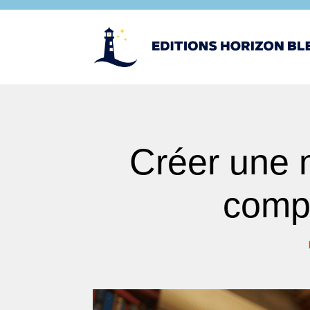
Créer une mé
compr