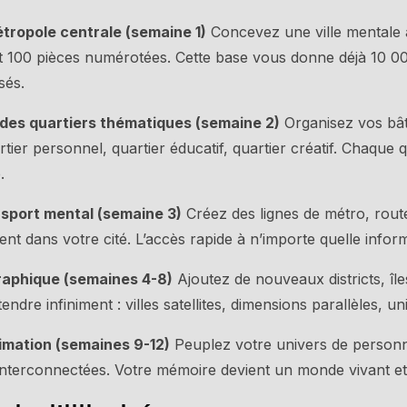
étropole centrale (semaine 1)
Concevez une ville mentale 
nt 100 pièces numérotées. Cette base vous donne déjà 10 
sés.
des quartiers thématiques (semaine 2)
Organisez vos bât
rtier personnel, quartier éducatif, quartier créatif. Chaque 
.
nsport mental (semaine 3)
Créez des lignes de métro, rout
nt dans votre cité. L’accès rapide à n’importe quelle infor
raphique (semaines 4-8)
Ajoutez de nouveaux districts, île
tendre infiniment : villes satellites, dimensions parallèles, u
nimation (semaines 9-12)
Peuplez votre univers de person
interconnectées. Votre mémoire devient un monde vivant et