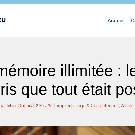
Accueil
C
moire illimitée : le
is que tout était po
par
Marc Dupuis
|
2 Fév 25
|
Apprentissage & Compétences
,
Article