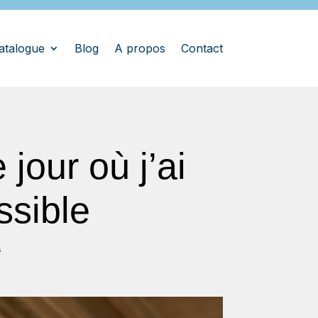
atalogue
Blog
A propos
Contact
 jour où j’ai
ssible
s