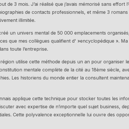
out de 3 mois. J’ai réalisé que j’avais mémorisé sans effort 
iographies de contacts professionnels, et même 3 romans en
vement illimitée.
ai créé un univers mental de 50 000 emplacements organisé
ces que mes collègues qualifient d' »encyclopédique ». Ma 
ans toute l’entreprise.
égion utilise cette méthode depuis un an pour organiser le
econstitution mentale complète de la cité au 18ème siècle,
aphies. Les historiens du monde entier la consultent maint
nais applique cette technique pour stocker toutes les info
 discuter avec expertise de n’importe quel sujet business, de
iales. Cette polyvalence exceptionnelle lui ouvre des oppor