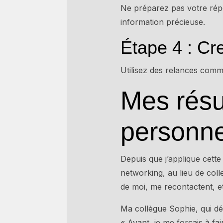
Ne préparez pas votre répo
information précieuse.
Étape 4 : Cr
Utilisez des relances comm
Mes résu
personn
Depuis que j’applique cett
networking, au lieu de coll
de moi, me recontactent, e
Ma collègue Sophie, qui dé
« Avant, je me forçais à fai