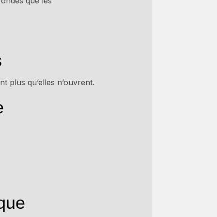
ofondes que les
s
nt plus qu’elles n’ouvrent.
e
ique