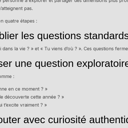
tre personne à explorer et partager des dimensions plus pr
’atteignent pas.
en quatre étapes :
blier les questions standard
i dans la vie ? » et « Tu viens d’où ? ». Ces questions ferme
ser une question exploratoir
comme :
onne en ce moment ? »
lle découverte cette année ? »
ui t’excite vraiment ? »
outer avec curiosité authent