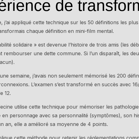
rience de transfor
e, j’ai appliqué cette technique sur les 50 définitions les pl
ansformais chaque définition en mini-film mental.
lité solidaire » est devenue l’histoire de trois amis (les dé
nt rembourser une dette commune. Si l’un disparaît, les deu
hacun).
n une semaine, j’avais non seulement mémorisé les 200 défin
terconnexions. L’examen s’est transformé en succès avec 1
e 12.
cine utilise cette technique pour mémoriser les pathologie
en personnage avec sa personnalité (symptômes), son histo
un an, elle a amélioré sa moyenne de 4 points.
lique cette méthode pour retenir les réglementations comple