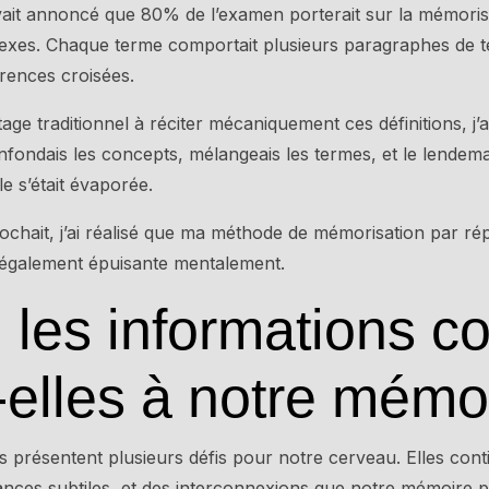
vait annoncé que 80% de l’examen porterait sur la mémoris
plexes. Chaque terme comportait plusieurs paragraphes de t
érences croisées.
age traditionnel à réciter mécaniquement ces définitions, j
nfondais les concepts, mélangeais les termes, et le lendemai
lle s’était évaporée.
chait, j’ai réalisé que ma méthode de mémorisation par répé
 également épuisante mentalement.
 les informations 
-elles à notre mémo
 présentent plusieurs défis pour notre cerveau. Elles cont
ances subtiles, et des interconnexions que notre mémoire 