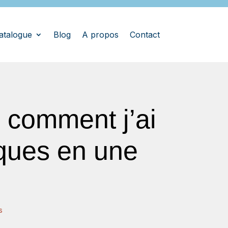
atalogue
Blog
A propos
Contact
: comment j’ai
iques en une
s