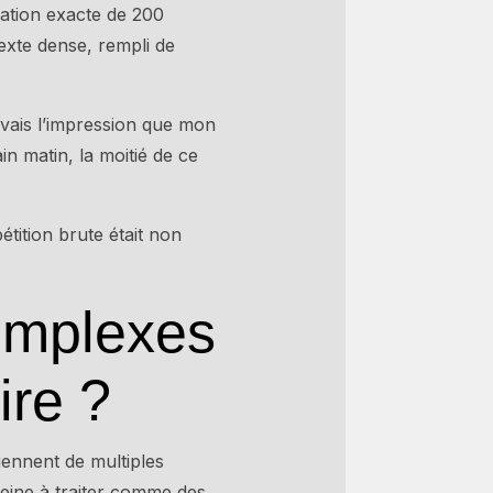
ation exacte de 200
exte dense, rempli de
’avais l’impression que mon
n matin, la moitié de ce
tition brute était non
complexes
ire ?
iennent de multiples
peine à traiter comme des