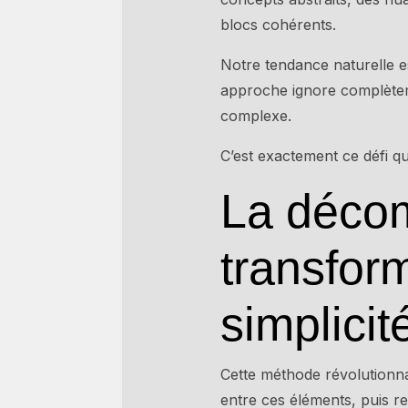
blocs cohérents.
Notre tendance naturelle e
approche ignore complèteme
complexe.
C’est exactement ce défi q
La décom
transfor
simplicit
Cette méthode révolutionna
entre ces éléments, puis r