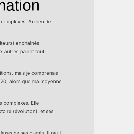
mation
us complexes. Au lieu de
biteurs) enchaînés
x autres paient tout
itions, mais je comprenais
6/20, alors que ma moyenne
s complexes. Elle
ire (évolution), et ses
xes de ses clients. Il peut