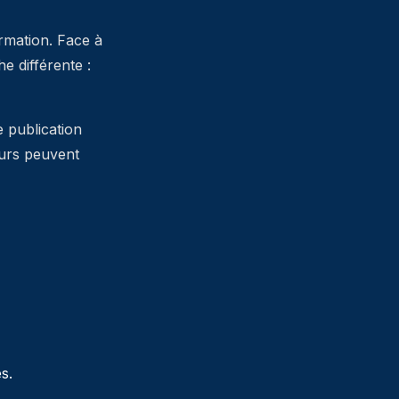
ormation. Face à
 différente :
e publication
teurs peuvent
s.