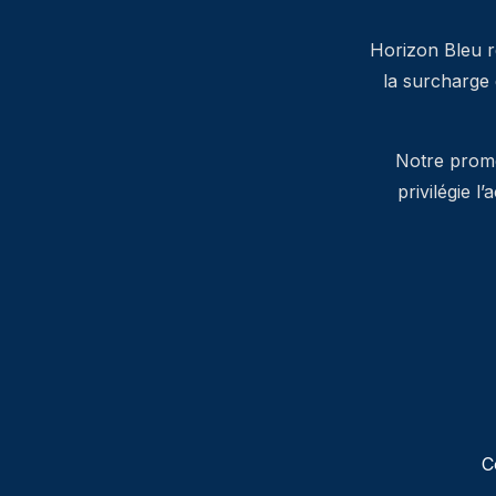
Horizon Bleu ré
la surcharge
Notre promes
privilégie l
C