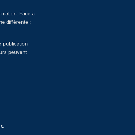
ormation. Face à
 différente :
e publication
teurs peuvent
s.