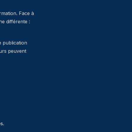
ormation. Face à
 différente :
e publication
teurs peuvent
s.