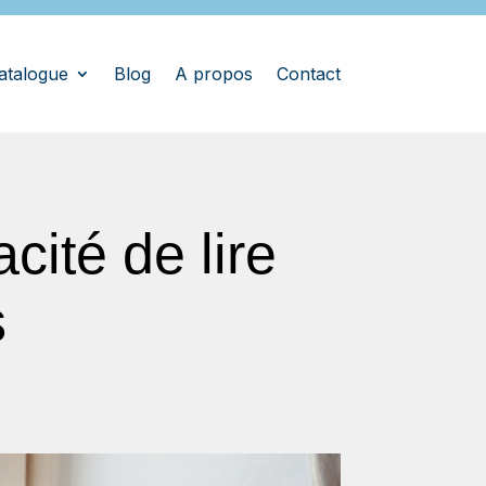
atalogue
Blog
A propos
Contact
ité de lire
s