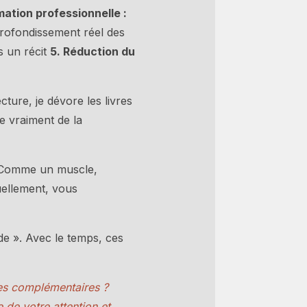
mation professionnelle :
ofondissement réel des
 un récit
5. Réduction du
ture, je dévore les livres
e vraiment de la
u. Comme un muscle,
uellement, vous
nde ». Avec le temps, ces
des complémentaires ?
de votre attention et