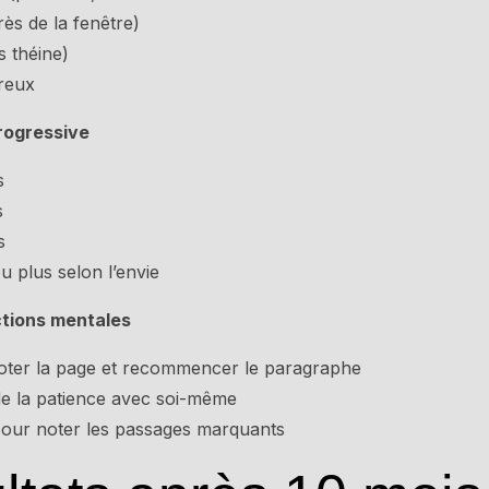
ès de la fenêtre)
 théine)
ureux
rogressive
s
s
s
u plus selon l’envie
actions mentales
noter la page et recommencer le paragraphe
 de la patience avec soi-même
our noter les passages marquants