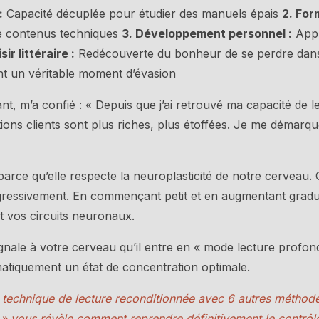
:
Capacité décuplée pour étudier des manuels épais
2. For
de contenus techniques
3. Développement personnel :
Appr
isir littéraire :
Redécouverte du bonheur de se perdre dans
nt un véritable moment d’évasion
t, m’a confié : « Depuis que j’ai retrouvé ma capacité de lec
ions clients sont plus riches, plus étoffées. Je me démarqu
arce qu’elle respecte la neuroplasticité de notre cervea
ogressivement. En commençant petit et en augmentant grad
t vos circuits neuronaux.
l signale à votre cerveau qu’il entre en « mode lecture profo
atiquement un état de concentration optimale.
e technique de lecture reconditionnée avec 6 autres métho
 vous révèle comment reprendre définitivement le contrôle 