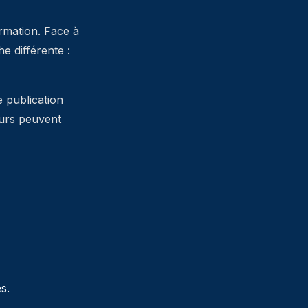
ormation. Face à
 différente :
e publication
teurs peuvent
s.