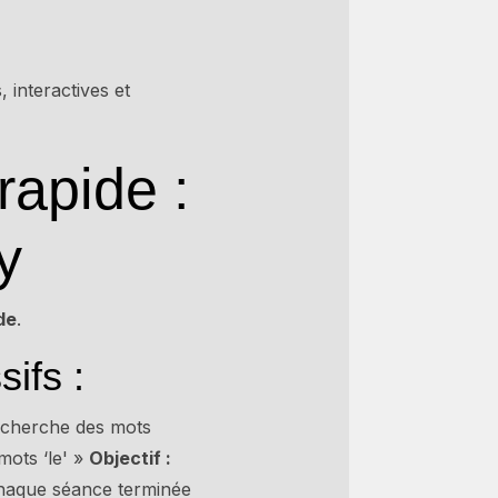
 interactives et
rapide :
y
ide
.
ifs :
 cherche des mots
mots ‘le' »
Objectif :
haque séance terminée