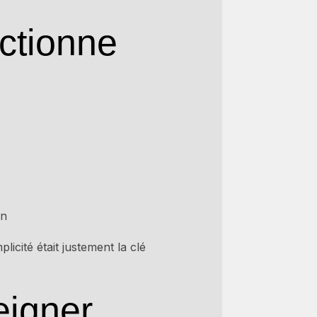
ctionne
on
licité était justement la clé
eigner