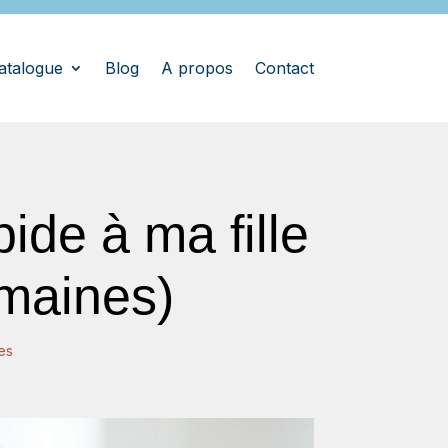
atalogue
Blog
A propos
Contact
ide à ma fille
emaines)
les