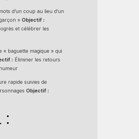
mots d’un coup au lieu d’un
t garçon »
Objectif :
grès et célébrer les
e « baguette magique » qui
ctif :
Éliminer les retours
l’humeur
re rapide suivies de
personnages
Objectif :
 :