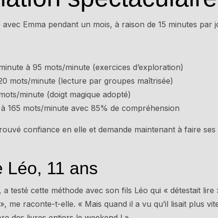
e avec Emma pendant un mois, à raison de 15 minutes par j
inute à 95 mots/minute (exercices d’exploration)
0 mots/minute (lecture par groupes maîtrisée)
ots/minute (doigt magique adopté)
on à 165 mots/minute avec 85% de compréhension
ouvé confiance en elle et demande maintenant à faire ses «
 Léo, 11 ans
 a testé cette méthode avec son fils Léo qui « détestait lire »
», me raconte-t-elle. « Mais quand il a vu qu’il lisait plus vi
re des livres entiers le weekend ! »