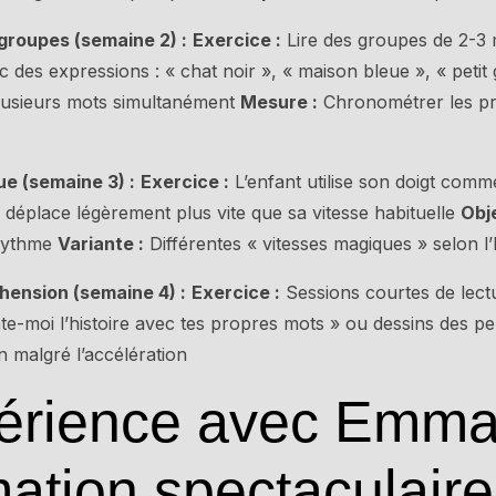
groupes (semaine 2) :
Exercice :
Lire des groupes de 2-3 
ec des expressions : « chat noir », « maison bleue », « peti
plusieurs mots simultanément
Mesure :
Chronométrer les pro
ue (semaine 3) :
Exercice :
L’enfant utilise son doigt comm
e déplace légèrement plus vite que sa vitesse habituelle
Obje
 rythme
Variante :
Différentes « vitesses magiques » selon 
hension (semaine 4) :
Exercice :
Sessions courtes de lectu
te-moi l’histoire avec tes propres mots » ou dessins des 
 malgré l’accélération
érience avec Emma
mation spectaculaire