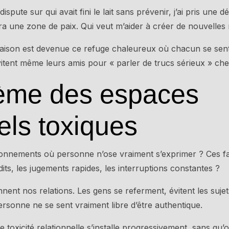
pute sur qui avait fini le lait sans prévenir, j’ai pris une dé
ra une zone de paix. Qui veut m’aider à créer de nouvelles 
maison est devenue ce refuge chaleureux où chacun se sent
vitent même leurs amis pour « parler de trucs sérieux » ch
lème des espaces
els toxiques
onnements où personne n’ose vraiment s’exprimer ? Ces fa
its, les jugements rapides, les interruptions constantes ?
nt nos relations. Les gens se referment, évitent les suje
personne ne se sent vraiment libre d’être authentique.
e toxicité relationnelle s’installe progressivement, sans qu