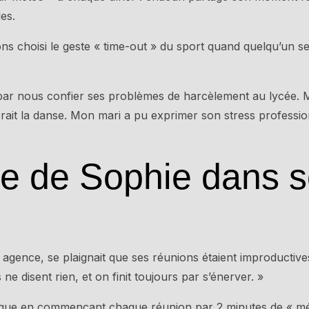
es.
ns choisi le geste « time-out » du sport quand quelqu’un s
ni par nous confier ses problèmes de harcèlement au lycée. Mo
férait la danse. Mon mari a pu exprimer son stress professi
e de Sophie dans 
gence, se plaignait que ses réunions étaient improductive
e disent rien, et on finit toujours par s’énerver. »
hnique en commençant chaque réunion par 2 minutes de « mé