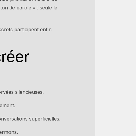
ton de parole » : seule la
crets participent enfin
créer
vées silencieuses.
gement.
versations superficielles.
sermons.