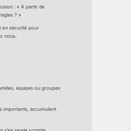
cision : « À partir de
règles ? »
 en sécurité pour
ez nous.
milles, équipes ou groupes
ts importants, accumulent
’on s’en rende compte,