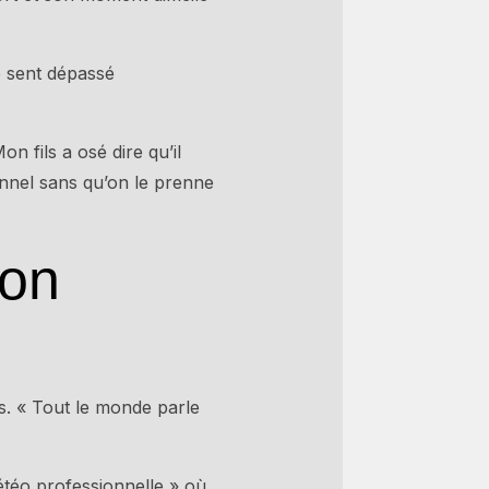
e sent dépassé
n fils a osé dire qu’il
onnel sans qu’on le prenne
son
s. « Tout le monde parle
téo professionnelle » où