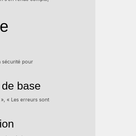
re
 sécurité pour
s de base
 », « Les erreurs sont
ion