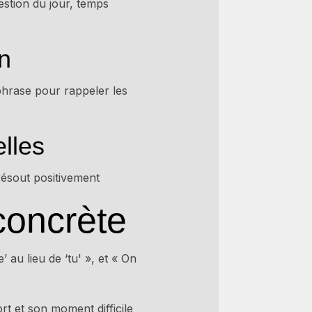
estion du jour, temps
n
phrase pour rappeler les
elles
résout positivement
concrète
 au lieu de ‘tu' », et « On
rt et son moment difficile