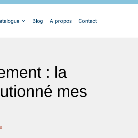
atalogue
Blog
A propos
Contact
ement : la
lutionné mes
es