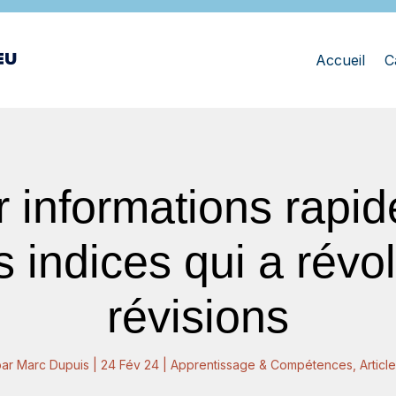
Accueil
C
 informations rapid
 indices qui a révo
révisions
par
Marc Dupuis
|
24 Fév 24
|
Apprentissage & Compétences
,
Articl