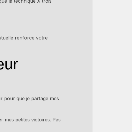
que la technique X trois
e
tuelle renforce votre
œur
ir pour que je partage mes
r mes petites victoires. Pas