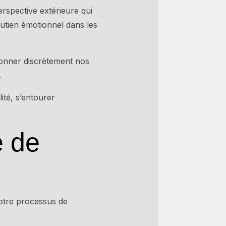
erspective extérieure qui
outien émotionnel dans les
ndonner discrètement nos
.
ité, s’entourer
e de
otre processus de