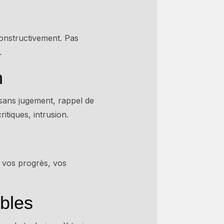
 constructivement. Pas
.
n
 sans jugement, rappel de
itiques, intrusion.
r vos progrès, vos
bles