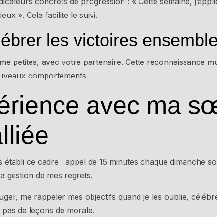
icateurs concrets de progression : « Cette semaine, j’appli
eux ». Cela facilite le suivi.
lébrer les victoires ensembl
me petites, avec votre partenaire. Cette reconnaissance mu
nouveaux comportements.
érience avec ma s
liée
établi ce cadre : appel de 15 minutes chaque dimanche so
la gestion de mes regrets.
uger, me rappeler mes objectifs quand je les oublie, célébre
 pas de leçons de morale.